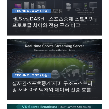
TECHNOLOGY (기술)
HLS vs DASH – 스포츠중계 스트리밍
프로토콜 차이와 전송 구조 비교
TECHNOLOGY (기술)
실시간스포츠중계 서버 구조 – 스트리
밍 서버 아키텍처와 데이터 전송 흐름