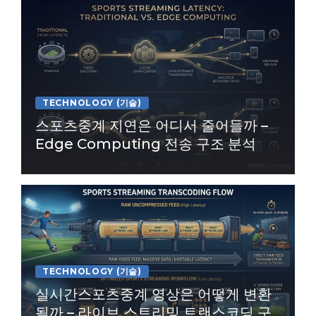
TECHNOLOGY (기술)
스포츠중계 지연은 어디서 줄어들까 –
Edge Computing 전송 구조 분석
TECHNOLOGY (기술)
실시간스포츠중계 영상은 어떻게 변환
될까 – 라이브 스트리밍 트랜스코딩 구