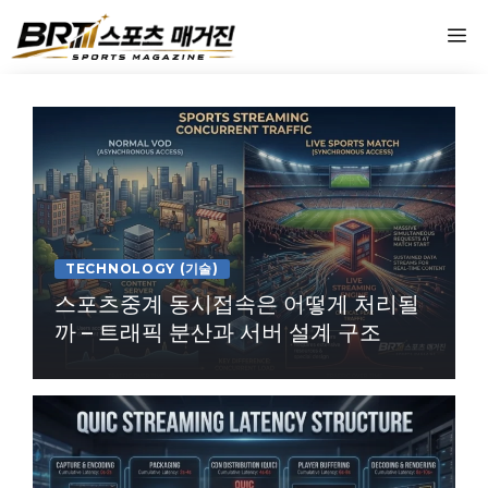
컨
Me
텐
츠
로
건
너
뛰
기
TECHNOLOGY (기술)
스포츠중계 동시접속은 어떻게 처리될
까 – 트래픽 분산과 서버 설계 구조