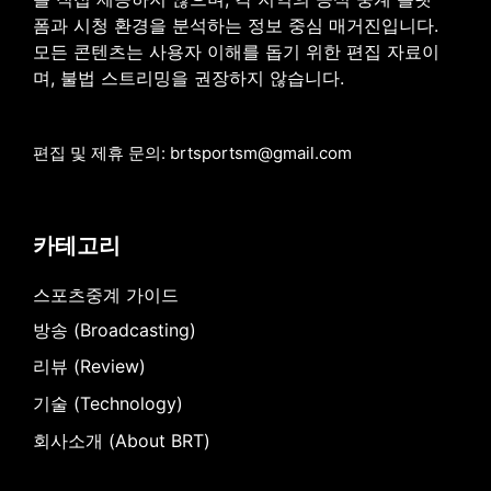
폼과 시청 환경을 분석하는 정보 중심 매거진입니다.
모든 콘텐츠는 사용자 이해를 돕기 위한 편집 자료이
며, 불법 스트리밍을 권장하지 않습니다.
편집 및 제휴 문의: brtsportsm@gmail.com
카테고리
스포츠중계 가이드
방송 (Broadcasting)
리뷰 (Review)
기술 (Technology)
회사소개 (About BRT)